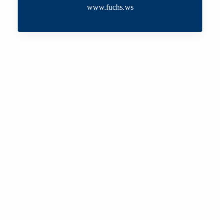
www.fuchs.ws
Kontakt
09161 / 3688
info@zepf-reisen.de