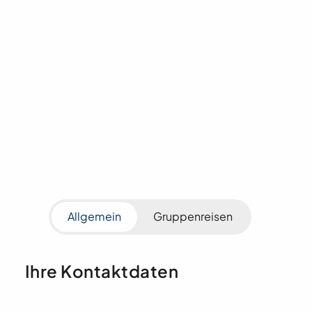
info@zepf-reisen.de
Zepf-Reisen GmbH
Diebach 68
91413 Neustadt an der Aisch
Allgemein
Gruppenreisen
Ihre Kontaktdaten